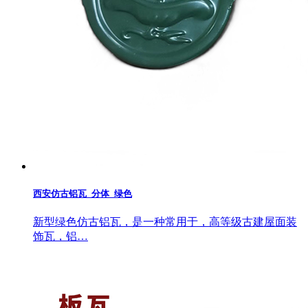
西安仿古铝瓦_分体_绿色
新型绿色仿古铝瓦，是一种常用于，高等级古建屋面装
饰瓦，铝…