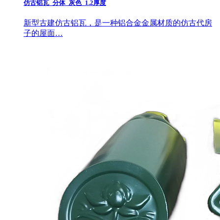
仿古铝瓦_分体_灰色_1.2厚度
新型古建仿古铝瓦，是一种铝合金金属材质的仿古代房
子的屋面…