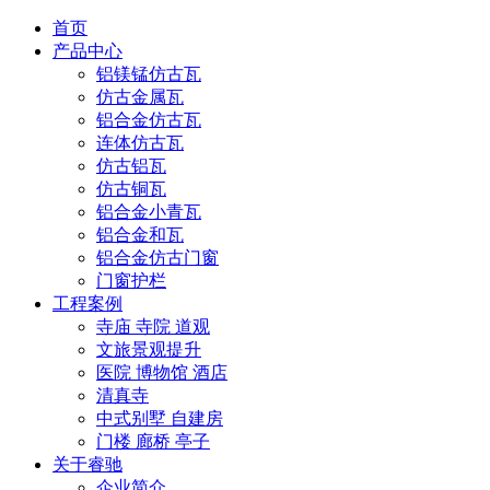
首页
产品中心
铝镁锰仿古瓦
仿古金属瓦
铝合金仿古瓦
连体仿古瓦
仿古铝瓦
仿古铜瓦
铝合金小青瓦
铝合金和瓦
铝合金仿古门窗
门窗护栏
工程案例
寺庙 寺院 道观
文旅景观提升
医院 博物馆 酒店
清真寺
中式别墅 自建房
门楼 廊桥 亭子
关于睿驰
企业简介