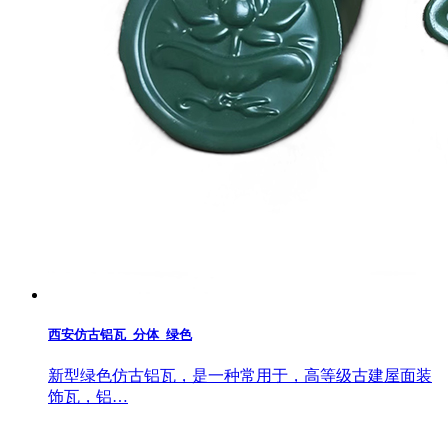
西安仿古铝瓦_分体_绿色
新型绿色仿古铝瓦，是一种常用于，高等级古建屋面装
饰瓦，铝…