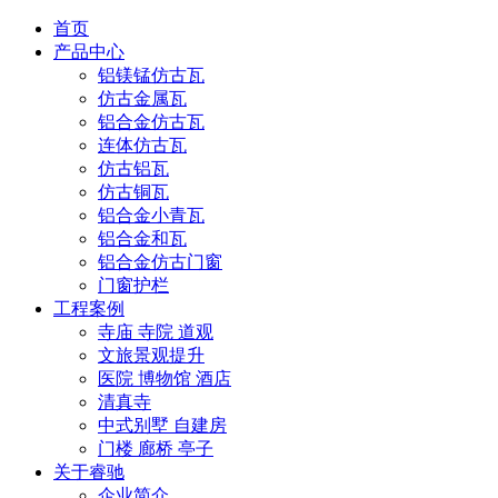
首页
产品中心
铝镁锰仿古瓦
仿古金属瓦
铝合金仿古瓦
连体仿古瓦
仿古铝瓦
仿古铜瓦
铝合金小青瓦
铝合金和瓦
铝合金仿古门窗
门窗护栏
工程案例
寺庙 寺院 道观
文旅景观提升
医院 博物馆 酒店
清真寺
中式别墅 自建房
门楼 廊桥 亭子
关于睿驰
企业简介