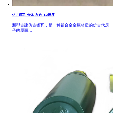
仿古铝瓦_分体_灰色_1.2厚度
新型古建仿古铝瓦，是一种铝合金金属材质的仿古代房
子的屋面…