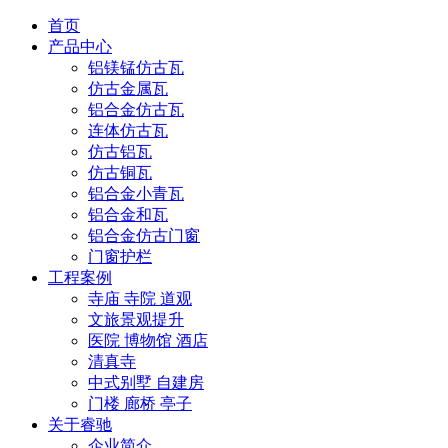
首页
产品中心
铝镁锰仿古瓦
仿古金属瓦
铝合金仿古瓦
连体仿古瓦
仿古铝瓦
仿古铜瓦
铝合金小青瓦
铝合金和瓦
铝合金仿古门窗
门窗护栏
工程案例
寺庙 寺院 道观
文旅景观提升
医院 博物馆 酒店
清真寺
中式别墅 自建房
门楼 廊桥 亭子
关于睿驰
企业简介