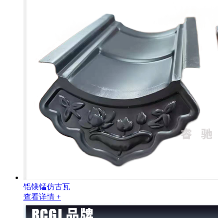
铝镁锰仿古瓦
查看详情 +