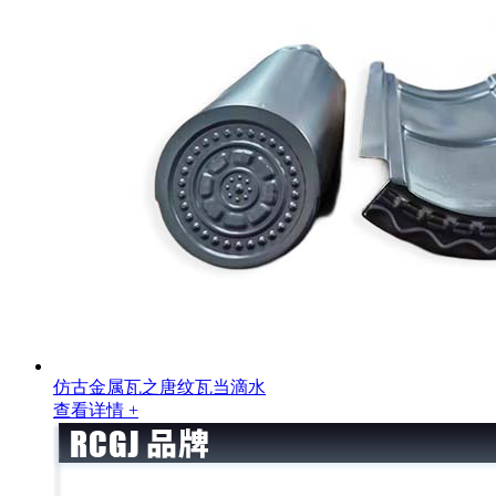
仿古金属瓦之唐纹瓦当滴水
查看详情 +