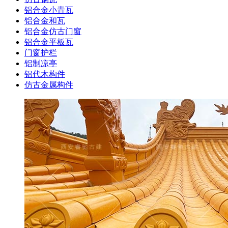
铝合金小青瓦
铝合金和瓦
铝合金仿古门窗
铝合金平板瓦
门窗护栏
铝制凉亭
铝代木构件
仿古金属构件