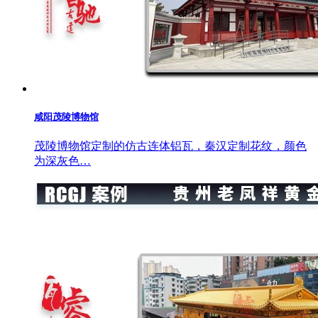
咸阳茂陵博物馆
茂陵博物馆定制的仿古连体铝瓦，秦汉定制花纹，颜色
为深灰色…