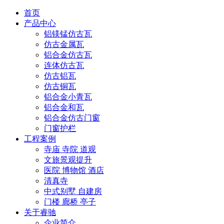
首页
产品中心
铝镁锰仿古瓦
仿古金属瓦
铝合金仿古瓦
连体仿古瓦
仿古铝瓦
仿古铜瓦
铝合金小青瓦
铝合金和瓦
铝合金仿古门窗
门窗护栏
工程案例
寺庙 寺院 道观
文旅景观提升
医院 博物馆 酒店
清真寺
中式别墅 自建房
门楼 廊桥 亭子
关于睿驰
企业简介