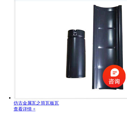
仿古金属瓦之筒瓦板瓦
查看详情 +