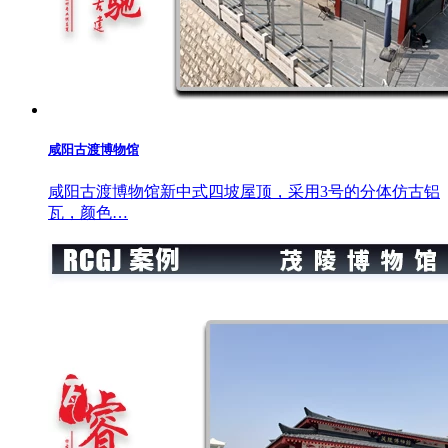
咸阳古渡博物馆
咸阳古渡博物馆新中式四坡屋顶，采用3号的分体仿古铝
瓦，颜色…