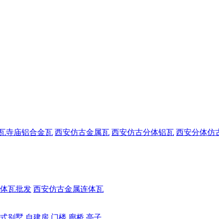
瓦寺庙铝合金瓦
西安仿古金属瓦
西安仿古分体铝瓦
西安分体仿
体瓦批发
西安仿古金属连体瓦
式别墅 自建房
门楼 廊桥 亭子