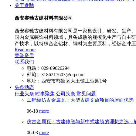
关于睿驰
西安睿驰古建材料有限公司
西安睿驰古建材料有限公司是一家集设计、研发、生产、安
国内金属装饰材料领域，具备成熟的规模化生产与自主研
产技术，以特殊合金铝材、铜材为主要原料，经钣金冲压
Read more
荣誉资质
联系我们
电话：029-89626294
邮箱：3186217603@qq.com
地址：西安市鄠邑区大王镇工业园1号
头条动态
行业头条
时事聚焦
公司头条
常见问题
工程级仿古金属瓦：大型古建文旅项目的屋面优选
06-18
more
仿古金属瓦：古建修缮与新中式建筑的理想之选，
06-03
more