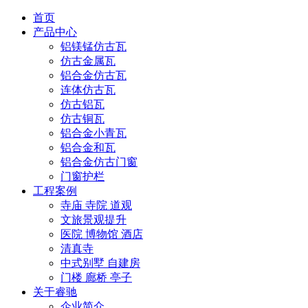
首页
产品中心
铝镁锰仿古瓦
仿古金属瓦
铝合金仿古瓦
连体仿古瓦
仿古铝瓦
仿古铜瓦
铝合金小青瓦
铝合金和瓦
铝合金仿古门窗
门窗护栏
工程案例
寺庙 寺院 道观
文旅景观提升
医院 博物馆 酒店
清真寺
中式别墅 自建房
门楼 廊桥 亭子
关于睿驰
企业简介