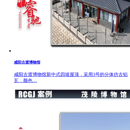
咸阳古渡博物馆
咸阳古渡博物馆新中式四坡屋顶，采用3号的分体仿古铝
瓦，颜色…