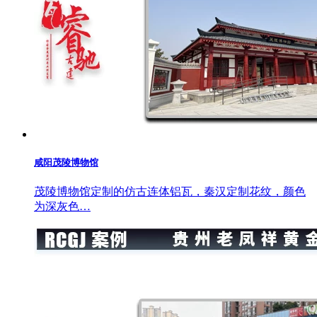
咸阳茂陵博物馆
茂陵博物馆定制的仿古连体铝瓦，秦汉定制花纹，颜色
为深灰色…