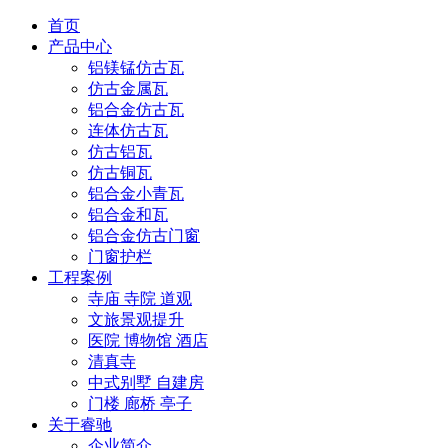
首页
产品中心
铝镁锰仿古瓦
仿古金属瓦
铝合金仿古瓦
连体仿古瓦
仿古铝瓦
仿古铜瓦
铝合金小青瓦
铝合金和瓦
铝合金仿古门窗
门窗护栏
工程案例
寺庙 寺院 道观
文旅景观提升
医院 博物馆 酒店
清真寺
中式别墅 自建房
门楼 廊桥 亭子
关于睿驰
企业简介