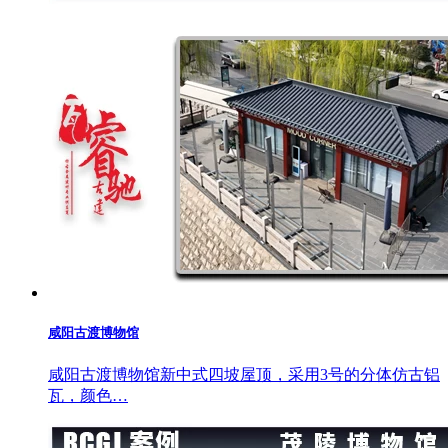
咸阳古渡博物馆
咸阳古渡博物馆新中式四坡屋顶，采用3号的分体仿古铝
瓦，颜色…