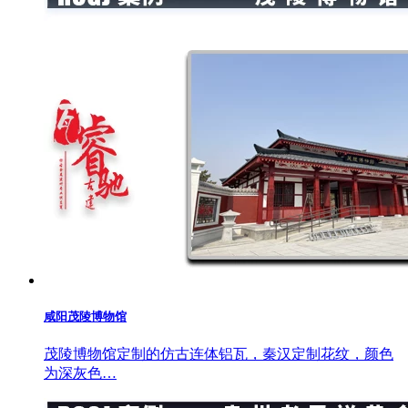
咸阳茂陵博物馆
茂陵博物馆定制的仿古连体铝瓦，秦汉定制花纹，颜色
为深灰色…