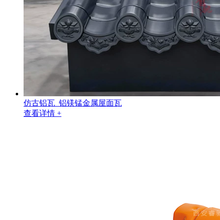
仿古铝瓦_铝镁锰金属屋面瓦
查看详情 +