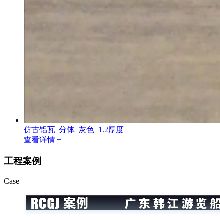
仿古铝瓦_分体_灰色_1.2厚度
查看详情 +
工程案例
Case