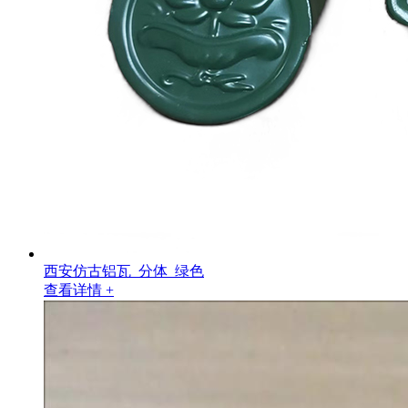
西安仿古铝瓦_分体_绿色
查看详情 +