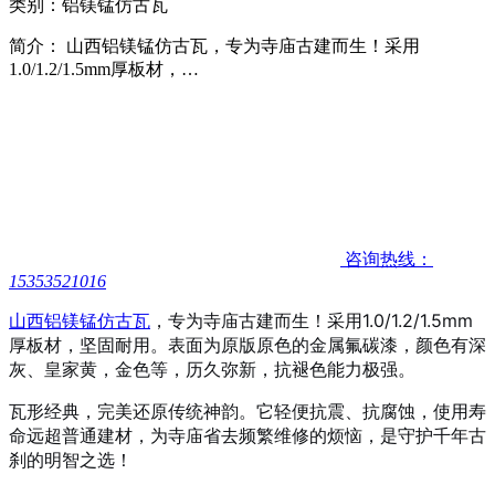
类别：铝镁锰仿古瓦
简介： 山西铝镁锰仿古瓦，专为寺庙古建而生！采用
1.0/1.2/1.5mm厚板材，…
咨询热线：
15353521016
山西铝镁锰仿古瓦
，专为寺庙古建而生！采用1.0/1.2
/1.5
mm
厚板材，坚固耐用。表面为原版原色的金属氟碳漆，颜色有深
灰、皇家黄，金色等，历久弥新，抗褪色能力极强。
瓦形经典，完美还原传统神韵。它轻便抗震、抗腐蚀，使用寿
命远超普通建材，为寺庙省去频繁维修的烦恼，是守护千年古
刹的明智之选！