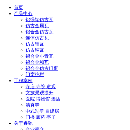
首页
产品中心
铝镁锰仿古瓦
仿古金属瓦
铝合金仿古瓦
连体仿古瓦
仿古铝瓦
仿古铜瓦
铝合金小青瓦
铝合金和瓦
铝合金仿古门窗
门窗护栏
工程案例
寺庙 寺院 道观
文旅景观提升
医院 博物馆 酒店
清真寺
中式别墅 自建房
门楼 廊桥 亭子
关于睿驰
企业简介