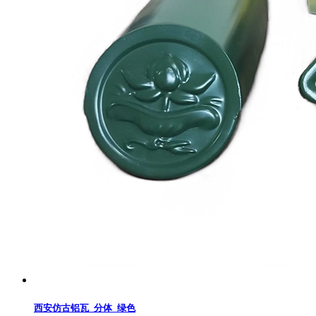
西安仿古铝瓦_分体_绿色