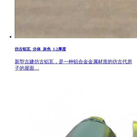
仿古铝瓦_分体_灰色_1.2厚度
新型古建仿古铝瓦，是一种铝合金金属材质的仿古代房
子的屋面…