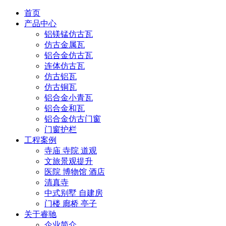
首页
产品中心
铝镁锰仿古瓦
仿古金属瓦
铝合金仿古瓦
连体仿古瓦
仿古铝瓦
仿古铜瓦
铝合金小青瓦
铝合金和瓦
铝合金仿古门窗
门窗护栏
工程案例
寺庙 寺院 道观
文旅景观提升
医院 博物馆 酒店
清真寺
中式别墅 自建房
门楼 廊桥 亭子
关于睿驰
企业简介