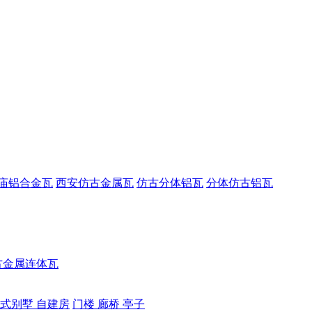
庙铝合金瓦
西安仿古金属瓦
仿古分体铝瓦
分体仿古铝瓦
古金属连体瓦
式别墅 自建房
门楼 廊桥 亭子