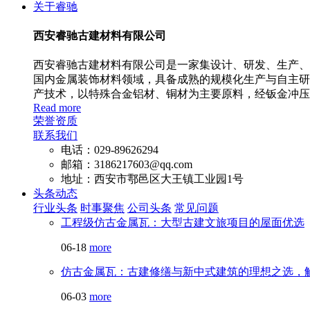
关于睿驰
西安睿驰古建材料有限公司
西安睿驰古建材料有限公司是一家集设计、研发、生产、安
国内金属装饰材料领域，具备成熟的规模化生产与自主研
产技术，以特殊合金铝材、铜材为主要原料，经钣金冲压
Read more
荣誉资质
联系我们
电话：029-89626294
邮箱：3186217603@qq.com
地址：西安市鄠邑区大王镇工业园1号
头条动态
行业头条
时事聚焦
公司头条
常见问题
工程级仿古金属瓦：大型古建文旅项目的屋面优选
06-18
more
仿古金属瓦：古建修缮与新中式建筑的理想之选，
06-03
more