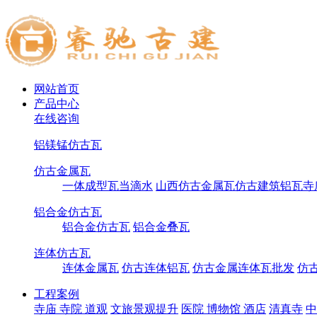
网站首页
产品中心
在线咨询
铝镁锰仿古瓦
仿古金属瓦
一体成型瓦当滴水
山西仿古金属瓦仿古建筑铝瓦寺
铝合金仿古瓦
铝合金仿古瓦
铝合金叠瓦
连体仿古瓦
连体金属瓦
仿古连体铝瓦
仿古金属连体瓦批发
仿
工程案例
寺庙 寺院 道观
文旅景观提升
医院 博物馆 酒店
清真寺
中