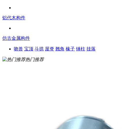
铝代木构件
仿古金属构件
吻兽
宝顶
斗拱
屋脊
翘角
椽子
锤柱
挂落
热门推荐