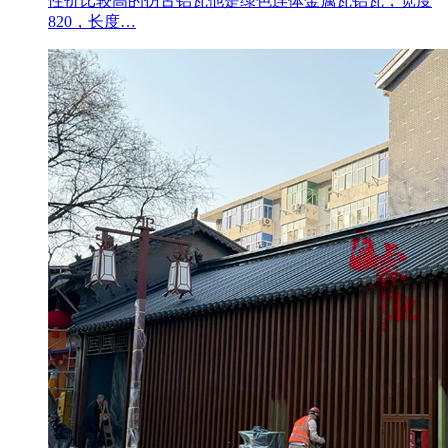
性价比较高的仿古铝瓦他是绿色连体金属瓦铝瓦，宽度
820，长度…