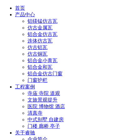
首页
产品中心
铝镁锰仿古瓦
仿古金属瓦
铝合金仿古瓦
连体仿古瓦
仿古铝瓦
仿古铜瓦
铝合金小青瓦
铝合金和瓦
铝合金仿古门窗
门窗护栏
工程案例
寺庙 寺院 道观
文旅景观提升
医院 博物馆 酒店
清真寺
中式别墅 自建房
门楼 廊桥 亭子
关于睿驰
企业简介