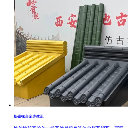
铝镁锰合金连体瓦