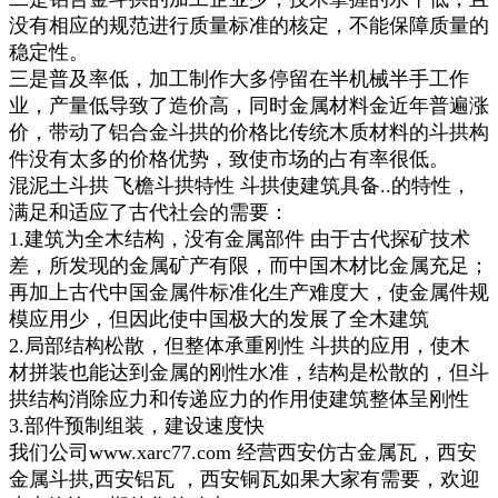
没有相应的规范进行质量标准的核定，不能保障质量的
稳定性。
三是普及率低，加工制作大多停留在半机械半手工作
业，产量低导致了造价高，同时金属材料金近年普遍涨
价，带动了铝合金斗拱的价格比传统木质材料的斗拱构
件没有太多的价格优势，致使市场的占有率很低。
混泥土斗拱 飞檐斗拱特性 斗拱使建筑具备..的特性，
满足和适应了古代社会的需要：
1.建筑为全木结构，没有金属部件 由于古代探矿技术
差，所发现的金属矿产有限，而中国木材比金属充足；
再加上古代中国金属件标准化生产难度大，使金属件规
模应用少，但因此使中国极大的发展了全木建筑
2.局部结构松散，但整体承重刚性 斗拱的应用，使木
材拼装也能达到金属的刚性水准，结构是松散的，但斗
拱结构消除应力和传递应力的作用使建筑整体呈刚性
3.部件预制组装，建设速度快
我们公司www.xarc77.com 经营西安仿古金属瓦，西安
金属斗拱,西安铝瓦 ，西安铜瓦如果大家有需要，欢迎