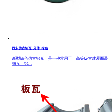
西安仿古铝瓦_分体_绿色
新型绿色仿古铝瓦，是一种常用于，高等级古建屋面装
饰瓦，铝…