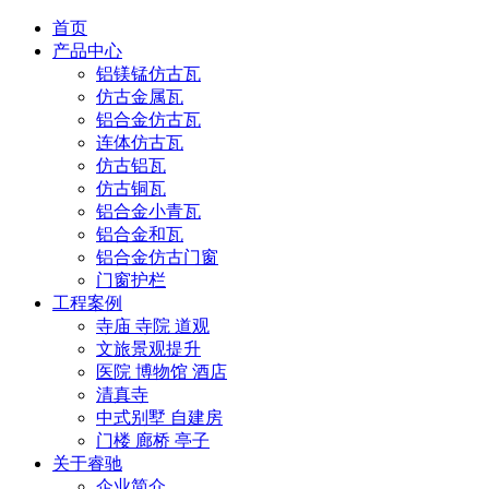
首页
产品中心
铝镁锰仿古瓦
仿古金属瓦
铝合金仿古瓦
连体仿古瓦
仿古铝瓦
仿古铜瓦
铝合金小青瓦
铝合金和瓦
铝合金仿古门窗
门窗护栏
工程案例
寺庙 寺院 道观
文旅景观提升
医院 博物馆 酒店
清真寺
中式别墅 自建房
门楼 廊桥 亭子
关于睿驰
企业简介