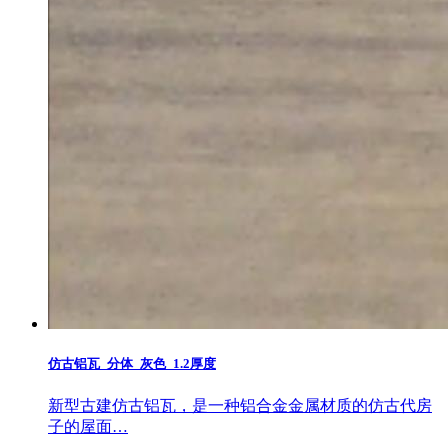
仿古铝瓦_分体_灰色_1.2厚度
新型古建仿古铝瓦，是一种铝合金金属材质的仿古代房
子的屋面…