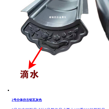
2号分体仿古铝瓦灰色