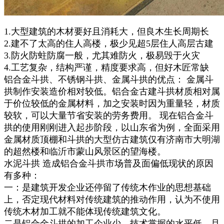
1.大型建筑的木材要好且消耗大，但良木生长周期长
2.建不了太高的住人高楼，极少见超5层住人高层古建
3.防火防蛀防腐一般，尤其难防火，极易毁于火灾
4.工艺复杂，结构严谨，精度要求高，但好木匠常缺
铝合金斗拱、不锈钢斗拱、金属斗拱的优点： 金属斗
拱制作安装造价相对较低。铝合金古建斗拱材质相对属
于价位较低的金属材料，加之安装时因为重量轻，材质
较软，可以大量节省安装的劳务费用。 现在铝合金斗
拱的使用刚刚进入起步阶段，以山东省为例，全面采用
金属材质顶棚和斗拱的大型仿古建筑仅有济南市大明湖
的超然楼和临沂市蒙山风景区的望海楼。
水泥斗拱 造成铝合金斗拱市场普及面偏低现状的原因
有多种：
一：是建筑开发企业还停留了传统木作业的思想基础
上，否定现代材料对传统建筑的推动作用，认为不使用
传统木材加工就不能体现传统建筑文化。
二是铝合金斗拱的加工企业少，技术掌握的水平低，且