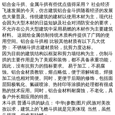
铝合金斗拱、金属斗拱有些优点值得采用？ 社会经济
飞速发展的今天，仿古建筑铝合金斗拱随着经济的发展
也大量普及。传统建筑的建材以使用木材为主，现代社
会因为大型木材的日益短缺及社会对消防安全的要求，
不允许在公共大型建筑中采用易燃的木材作为主要建筑
材料。 这就给金属仿制传统木质构件提供了广阔的使
用空间。铝合金斗拱相 比较其他材质有以下几大优
势： 不锈钢斗拱古建材质轻，抗剪力度达标。
因为目前的建筑结构以框架和剪力墙结构为主，仿制斗
拱的主要作用是为了美观和装饰，都不具备承重功能，
因此，没有抗剪力的指标要求。 易于加工，不易腐
蚀。铝合金材质教软，熔点略低，便于溶解铸造。焊接
加工法也相对简便。同时，更便于后期的修饰，包括面
层阳极氧化、氟碳喷涂、热转印等涂膜的处理都有很成
熟的技术应用。同时，铝合金材料耐腐蚀，不老化，具
备户外长期应用的特质。
木斗拱 普通斗拱的缺点： 中华(参数|图片)民族对美孜
孜以求，建筑上的飞檐斗拱就是完美体现 当然，虽然