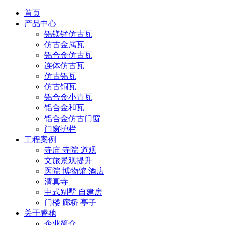
首页
产品中心
铝镁锰仿古瓦
仿古金属瓦
铝合金仿古瓦
连体仿古瓦
仿古铝瓦
仿古铜瓦
铝合金小青瓦
铝合金和瓦
铝合金仿古门窗
门窗护栏
工程案例
寺庙 寺院 道观
文旅景观提升
医院 博物馆 酒店
清真寺
中式别墅 自建房
门楼 廊桥 亭子
关于睿驰
企业简介