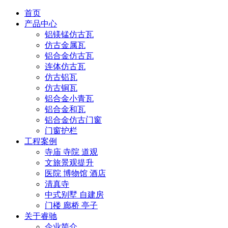
首页
产品中心
铝镁锰仿古瓦
仿古金属瓦
铝合金仿古瓦
连体仿古瓦
仿古铝瓦
仿古铜瓦
铝合金小青瓦
铝合金和瓦
铝合金仿古门窗
门窗护栏
工程案例
寺庙 寺院 道观
文旅景观提升
医院 博物馆 酒店
清真寺
中式别墅 自建房
门楼 廊桥 亭子
关于睿驰
企业简介