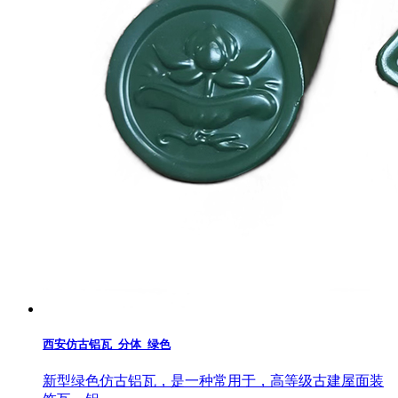
西安仿古铝瓦_分体_绿色
新型绿色仿古铝瓦，是一种常用于，高等级古建屋面装