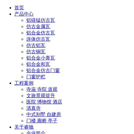
首页
产品中心
铝镁锰仿古瓦
仿古金属瓦
铝合金仿古瓦
连体仿古瓦
仿古铝瓦
仿古铜瓦
铝合金小青瓦
铝合金和瓦
铝合金仿古门窗
门窗护栏
工程案例
寺庙 寺院 道观
文旅景观提升
医院 博物馆 酒店
清真寺
中式别墅 自建房
门楼 廊桥 亭子
关于睿驰
企业简介