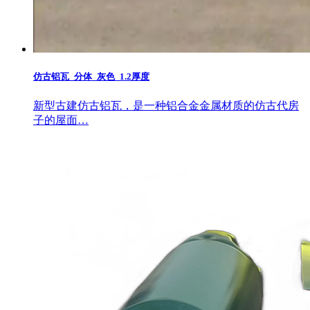
仿古铝瓦_分体_灰色_1.2厚度
新型古建仿古铝瓦，是一种铝合金金属材质的仿古代房
子的屋面…