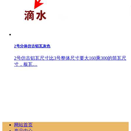
2号分体仿古铝瓦灰色
2号仿古铝瓦尺寸比3号整体尺寸要大160乘300的筒瓦尺
寸，板瓦…
网站首页
产品中心